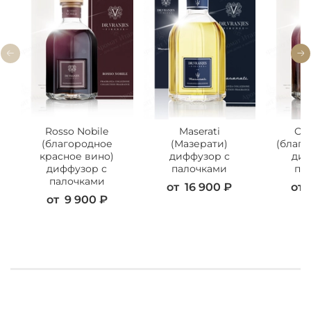
Rosso Nobile
Maserati
Oud
(благородное
(Мазерати)
(благо
красное вино)
диффузор с
диф
диффузор с
палочками
па
палочками
от
16 900 ₽
от
от
9 900 ₽