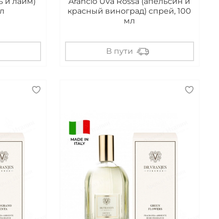
ь и лайм)
Arancio Uva Rossa (апельсин и
л
красный виноград) спрей, 100
мл
В пути