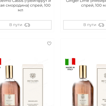
elmo Cassis (грейпфрут и
Ginger Lime (Имбир
ая смородина) спрей, 100
спрей, 100 м
мл
В пути
В пути