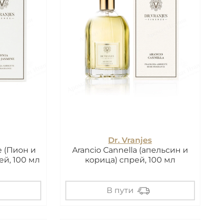
Dr. Vranjes
e (Пион и
Arancio Cannella (апельсин и
й, 100 мл
корица) спрей, 100 мл
В пути