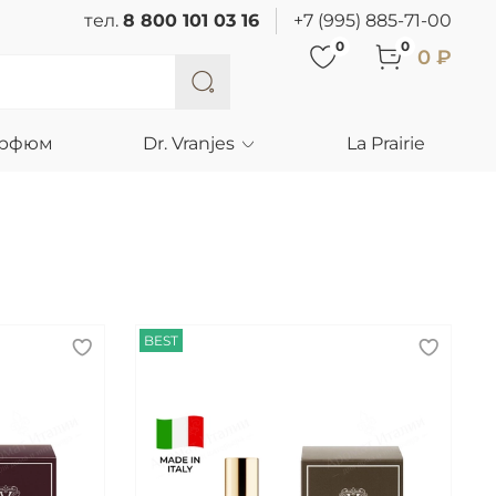
тел.
8 800 101 03 16
+7 (995) 885-71-00
0
0
0 ₽
арфюм
Dr. Vranjes
La Prairie
BEST