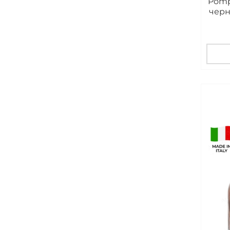
Pomp
черн