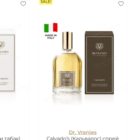
SALE!
Dr. Vranjes
и табак)
Calvado’s (Кальвадос) спрей