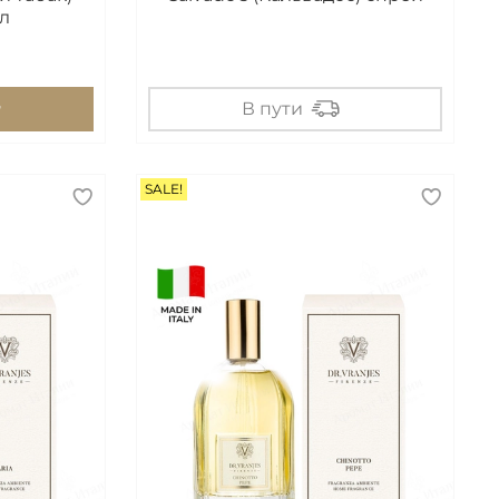
л
В пути
SALE!