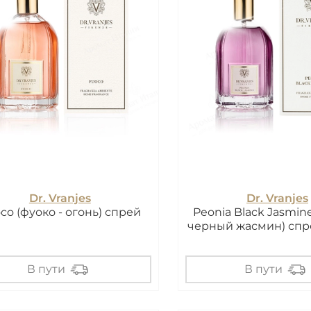
Dr. Vranjes
Dr. Vranjes
co (фуоко - огонь) спрей
Peonia Black Jasmin
черный жасмин) спре
В пути
В пути