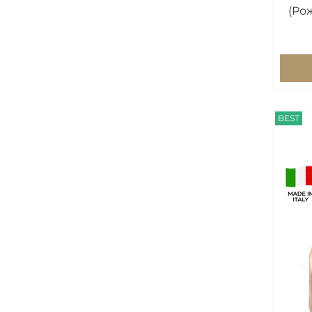
(Ро
BEST