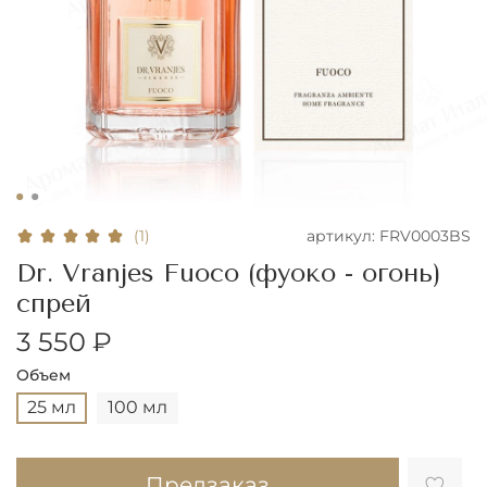
артикул:
FRV0003BS
(1)
Dr. Vranjes Fuoco (фуоко - огонь)
спрей
3 550 ₽
Объем
25 мл
100 мл
Предзаказ