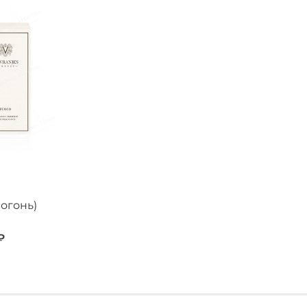
 огонь)
₽