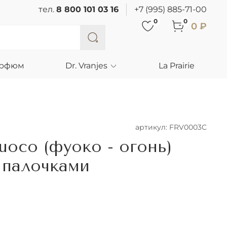
тел.
8 800 101 03 16
+7 (995) 885-71-00
0
0
0 ₽
арфюм
Dr. Vranjes
La Prairie
артикул:
FRV0003C
Fuoco (фуоко - огонь)
 палочками