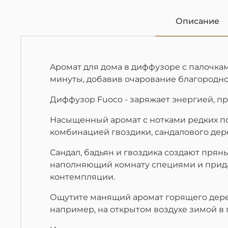
Описание
Aромат для дома в диффузоре c палочками
минуты, добавив очарование благородно
Диффузор Fuoco - заряжает энергией, 
Насыщенный аромат с нотками редких по
комбинацией гвоздики, сандалового дере
Сандал, бадьян и гвоздика создают пряны
наполняющий комнату специями и прида
контемпляции.
Ощутите манящий аромат горящего дерев
например, на открытом воздухе зимой в 