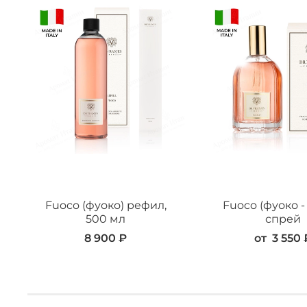
Fuoco (фуоко) рефил,
Fuoco (фуоко -
500 мл
спрей
8 900 ₽
от
3 550 