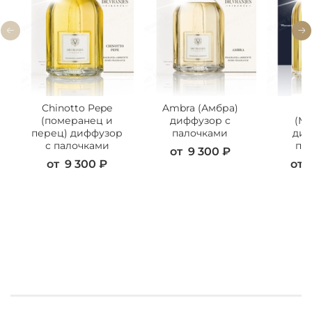
Chinotto Pepe
Ambra (Амбра)
M
(померанец и
диффузор с
(Ма
перец) диффузор
палочками
диф
с палочками
па
от
9 300 ₽
от
9 300 ₽
от