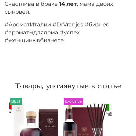
Счастлива в браке
14 лет
, мама двоих
сыновей.
#АроматИталии #DrVranjes #бизнес
#ароматыдлядома #успех
#женщинывбизнесе
Товары, упомянутые в статье
BEST
Exclusive