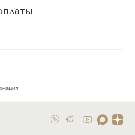
 оплаты
рмация