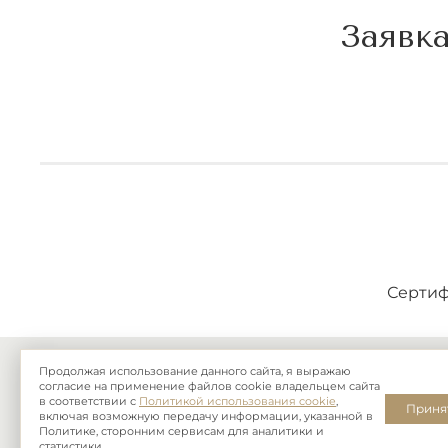
Заявка
Сертиф
Продолжая использование данного сайта, я выражаю
тел.:
8 (800) 101 03 16
+7 (995) 885-71-00
согласие на применение файлов cookie владельцем сайта
в соответствии с
Политикой использования cookie
,
Приня
включая возможную передачу информации, указанной в
Политике, сторонним сервисам для аналитики и
статистики.