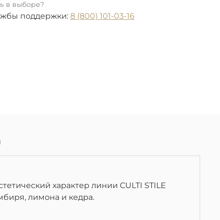
ь в выборе?
ужбы поддержки:
8 (800) 101-03-16
ы
стетический характер линии CULTI STILE
биря, лимона и кедра.