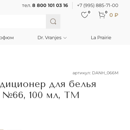
тел.
8 800 101 03 16
+7 (995) 885-71-00
0
0
0 ₽
арфюм
Dr. Vranjes
La Prairie
артикул:
DANH_066M
диционер для белья
№66, 100 мл, ТМ