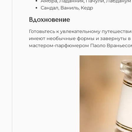
Амбра, Ладанник, Пачули, Лабданум
Сандал, Ваниль, Кедр
Вдохновение
Готовьтесь к увлекательному путешестви
имеют необычные формы и завернуты в 
мастером-парфюмером Паоло Враньесом,