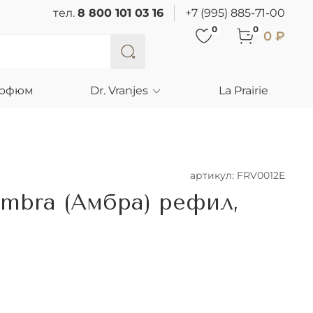
тел.
8 800 101 03 16
+7 (995) 885-71-00
0
0
0 ₽
арфюм
Dr. Vranjes
La Prairie
артикул:
FRV0012E
Ambra (Амбра) рефил,