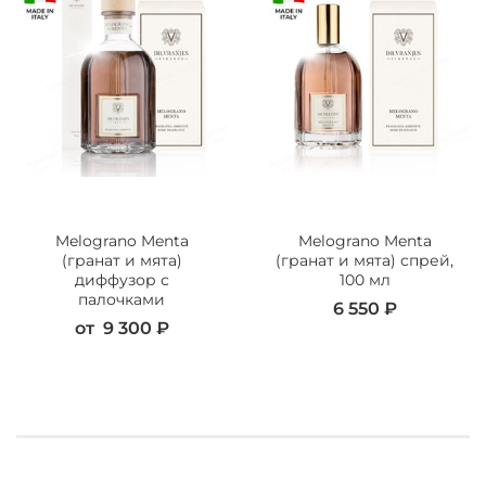
Melograno Menta
Melograno Menta
(гранат и мята)
(гранат и мята) спрей,
диффузор с
100 мл
палочками
6 550 ₽
от
9 300 ₽