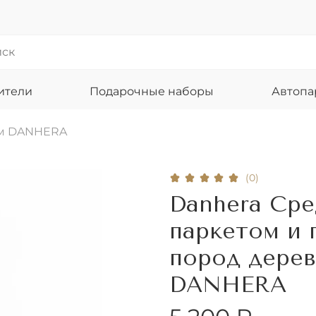
ители
Подарочные наборы
Автоп
ом DANHERA
(0)
Danhera Сре
паркетом и 
пород дерев
DANHERA